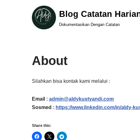
Blog Catatan Haria
Skip
Dokumentasikan Dengan Catatan
to
content
About
Silahkan bisa kontak kami melalui :
Email :
admin@aldykustyandi.com
Sosmed :
https://www.linkedin.com/in/aldy-ku
Share this: