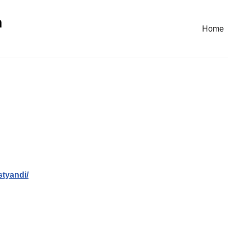
n
Home
styandi/