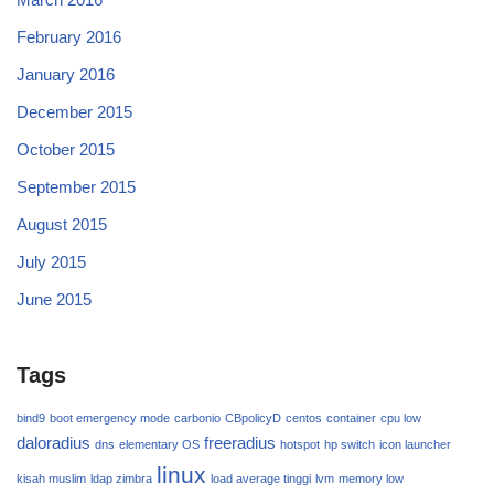
February 2016
January 2016
December 2015
October 2015
September 2015
August 2015
July 2015
June 2015
Tags
bind9
boot emergency mode
carbonio
CBpolicyD
centos
container
cpu low
daloradius
freeradius
dns
elementary OS
hotspot
hp switch
icon launcher
linux
kisah muslim
ldap zimbra
load average tinggi
lvm
memory low