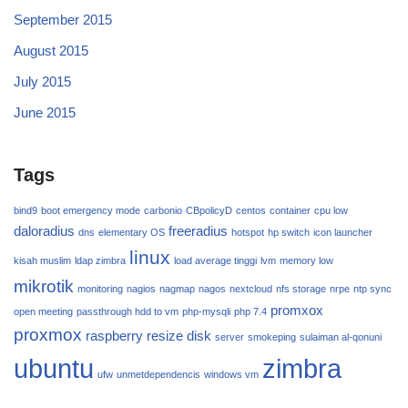
September 2015
August 2015
July 2015
June 2015
Tags
bind9
boot emergency mode
carbonio
CBpolicyD
centos
container
cpu low
daloradius
freeradius
dns
elementary OS
hotspot
hp switch
icon launcher
linux
kisah muslim
ldap zimbra
load average tinggi
lvm
memory low
mikrotik
monitoring
nagios
nagmap
nagos
nextcloud
nfs storage
nrpe
ntp sync
promxox
open meeting
passthrough hdd to vm
php-mysqli
php 7.4
proxmox
raspberry
resize disk
server
smokeping
sulaiman al-qonuni
ubuntu
zimbra
ufw
unmetdependencis
windows vm