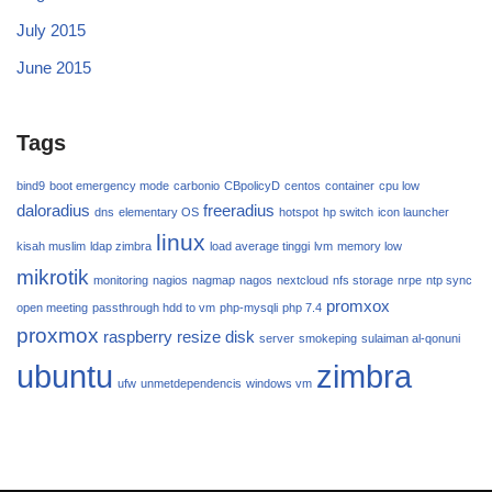
July 2015
June 2015
Tags
bind9
boot emergency mode
carbonio
CBpolicyD
centos
container
cpu low
daloradius
freeradius
dns
elementary OS
hotspot
hp switch
icon launcher
linux
kisah muslim
ldap zimbra
load average tinggi
lvm
memory low
mikrotik
monitoring
nagios
nagmap
nagos
nextcloud
nfs storage
nrpe
ntp sync
promxox
open meeting
passthrough hdd to vm
php-mysqli
php 7.4
proxmox
raspberry
resize disk
server
smokeping
sulaiman al-qonuni
ubuntu
zimbra
ufw
unmetdependencis
windows vm