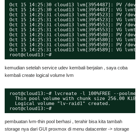
Oct 15 14:25:30 cloud13 lvm[3954487]: PV /dev/
Oct 15 14:25:30 cloud13 lvm[3954487]: VG lvmth
Oct 15 14:25:31 cloud13 lvm[3954523]: PV /dev/
Oct 15 14:25:31 cloud13 lvm[3954523]: VG lvmth
Oct 15 14:25:31 cloud13 lvm[3954553]: PV /dev/
Oct 15 14:25:31 cloud13 lvm[3954553]: VG lvmth
Oct 15 14:25:31 cloud13 lvm[3954580]: PV /dev/
Oct 15 14:25:31 cloud13 lvm[3954580]: VG lvmth
Oct 15 14:25:31 cloud13 lvm[3954589]: PV /dev/
Oct 15 14:25:31 cloud13 lvm[3954589]: VG lvmth
root@cloud13:~# 
kemudian setelah service udev kembali berjalan , saya coba
kembali create logical volume lvm
root@cloud13:~# lvcreate -l 100%FREE --poolmet
Thin pool volume with chunk size 256.00 KiB 
Logical volume "lv-raid1" created.
root@cloud13:~# 
pembuatan lvm-thin pool berhasi , terahir bisa kita tambah
storage nya dari GUI proxmox di menu datacenter -> storage