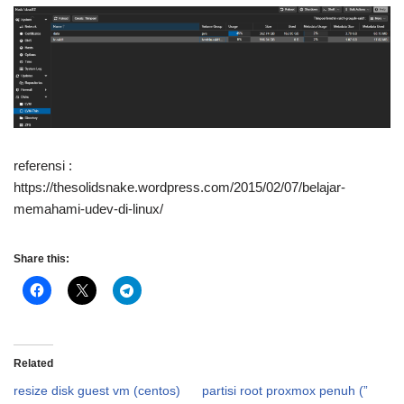
referensi :
https://thesolidsnake.wordpress.com/2015/02/07/belajar-
memahami-udev-di-linux/
Share this:
Related
resize disk guest vm (centos)
partisi root proxmox penuh (”