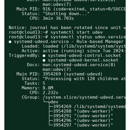
man:udev(7)
Main PID: 916 (code=exited, status=0/SUCCES
Status: "Shutting down..."
CPU: 3min 36.703s
Notice: journal has been rotated since unit wa
root@cloud13:~# systemctl start udev
root@cloud13:~# systemctl status udev.service 
● systemd-udevd.service - Rule-based Manager f
Loaded: loaded (/lib/systemd/system/syste
Active: active (running) since Tue 2024-1
TriggeredBy: ● systemd-udevd-control.socket
● systemd-udevd-kernel.socket
Docs: man:systemd-udevd.service(8)
man:udev(7)
Main PID: 3954269 (systemd-udevd)
Status: "Processing with 128 children at 
Tasks: 5
Memory: 8.8M
CPU: 2.232s
CGroup: /system.slice/systemd-udevd.servi
└─udev
├─3954269 /lib/systemd/systemd-
├─3954288 "(udev-worker)"
├─3954291 "(udev-worker)"
├─3954296 "(udev-worker)"
└─3954297 "(udev-worker)"