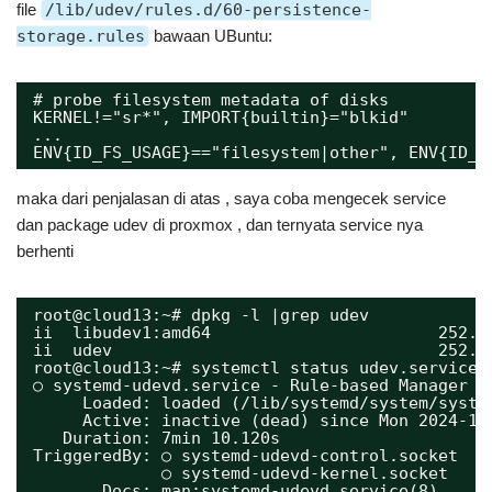
file
/lib/udev/rules.d/60-persistence-
storage.rules
bawaan UBuntu:
# probe filesystem metadata of disks
KERNEL!="sr*", IMPORT{builtin}="blkid"
...
ENV{ID_FS_USAGE}=="filesystem|other", ENV{ID_F
maka dari penjalasan di atas , saya coba mengecek service
dan package udev di proxmox , dan ternyata service nya
berhenti
root@cloud13:~# dpkg -l |grep udev
ii  libudev1:amd64                       252.3
ii  udev                                 252.3
root@cloud13:~# systemctl status udev.service 
○ systemd-udevd.service - Rule-based Manager f
Loaded: loaded (/lib/systemd/system/syste
Active: inactive (dead) since Mon 2024-10
Duration: 7min 10.120s
TriggeredBy: ○ systemd-udevd-control.socket
○ systemd-udevd-kernel.socket
Docs: man:systemd-udevd.service(8)