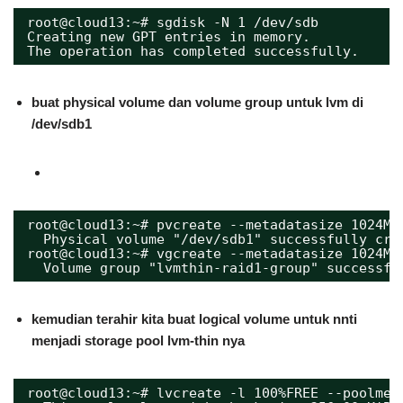
root@cloud13:~# sgdisk -N 1 /dev/sdb 
Creating new GPT entries in memory.
The operation has completed successfully.
buat physical volume dan volume group untuk lvm di
/dev/sdb1
root@cloud13:~# pvcreate --metadatasize 1024M 
Physical volume "/dev/sdb1" successfully cre
root@cloud13:~# vgcreate --metadatasize 1024M 
Volume group "lvmthin-raid1-group" successfu
kemudian terahir kita buat logical volume untuk nnti
menjadi storage pool lvm-thin nya
root@cloud13:~# lvcreate -l 100%FREE --poolmet