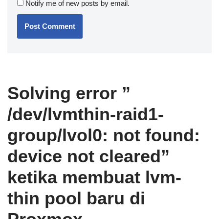
Notify me of new posts by email.
Solving error ”
/dev/lvmthin-raid1-
group/lvol0: not found:
device not cleared”
ketika membuat lvm-
thin pool baru di