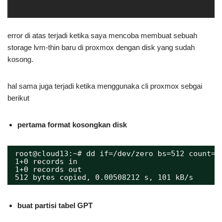
error di atas terjadi ketika saya mencoba membuat sebuah
storage lvm-thin baru di proxmox dengan disk yang sudah
kosong.
hal sama juga terjadi ketika menggunaka cli proxmox sebgai
berikut
pertama format kosongkan disk
root@cloud13:~# dd if=/dev/zero bs=512 count=1
1+0 records in
1+0 records out
512 bytes copied, 0.00508212 s, 101 kB/s
buat partisi tabel GPT