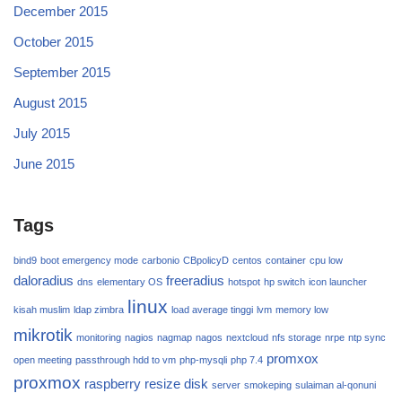
December 2015
October 2015
September 2015
August 2015
July 2015
June 2015
Tags
bind9
boot emergency mode
carbonio
CBpolicyD
centos
container
cpu low
daloradius
freeradius
dns
elementary OS
hotspot
hp switch
icon launcher
linux
kisah muslim
ldap zimbra
load average tinggi
lvm
memory low
mikrotik
monitoring
nagios
nagmap
nagos
nextcloud
nfs storage
nrpe
ntp sync
promxox
open meeting
passthrough hdd to vm
php-mysqli
php 7.4
proxmox
raspberry
resize disk
server
smokeping
sulaiman al-qonuni