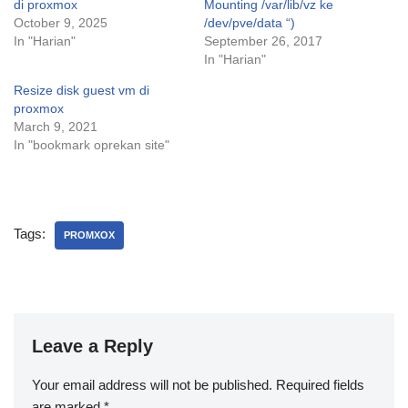
di proxmox
Mounting /var/lib/vz ke
October 9, 2025
/dev/pve/data “)
In "Harian"
September 26, 2017
In "Harian"
Resize disk guest vm di
proxmox
March 9, 2021
In "bookmark oprekan site"
Tags:
PROMXOX
Leave a Reply
Your email address will not be published.
Required fields
are marked
*