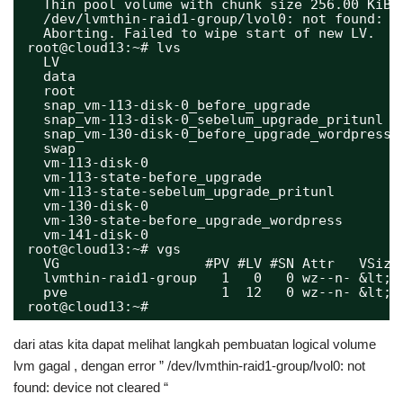
Thin pool volume with chunk size 256.00 KiB 
/dev/lvmthin-raid1-group/lvol0: not found: d
Aborting. Failed to wipe start of new LV.
root@cloud13:~# lvs
LV                                          
data                                        
root                                        
snap_vm-113-disk-0_before_upgrade           
snap_vm-113-disk-0_sebelum_upgrade_pritunl  
snap_vm-130-disk-0_before_upgrade_wordpress 
swap                                        
vm-113-disk-0                               
vm-113-state-before_upgrade                 
vm-113-state-sebelum_upgrade_pritunl        
vm-130-disk-0                               
vm-130-state-before_upgrade_wordpress       
vm-141-disk-0                               
root@cloud13:~# vgs
VG                  #PV #LV #SN Attr   VSize
lvmthin-raid1-group   1   0   0 wz--n- &lt;9
pve                   1  12   0 wz--n- &lt;4
root@cloud13:~#
dari atas kita dapat melihat langkah pembuatan logical volume
lvm gagal , dengan error ” /dev/lvmthin-raid1-group/lvol0: not
found: device not cleared “