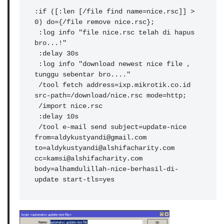
:if ([:len [/file find name=nice.rsc]] > 
0) do={/file remove nice.rsc};

 :log info "file nice.rsc telah di hapus 
bro...!"

 :delay 30s

 :log info "download newest nice file , 
tunggu sebentar bro...."

 /tool fetch address=ixp.mikrotik.co.id 
src-path=/download/nice.rsc mode=http;

 /import nice.rsc

 :delay 10s

 /tool e-mail send subject=update-nice 
from=aldykustyandi@gmail.com 
to=aldykustyandi@alshifacharity.com 
cc=kamsi@alshifacharity.com 
body=alhamdulillah-nice-berhasil-di-
update start-tls=yes