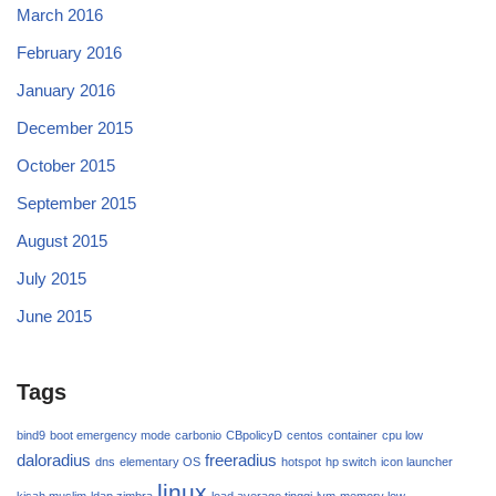
March 2016
February 2016
January 2016
December 2015
October 2015
September 2015
August 2015
July 2015
June 2015
Tags
bind9
boot emergency mode
carbonio
CBpolicyD
centos
container
cpu low
daloradius
freeradius
dns
elementary OS
hotspot
hp switch
icon launcher
linux
kisah muslim
ldap zimbra
load average tinggi
lvm
memory low